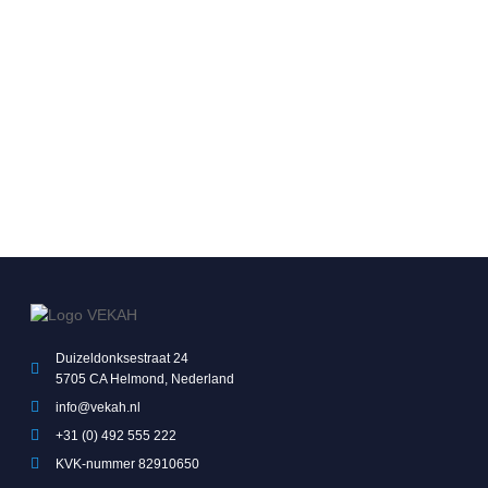
Duizeldonksestraat 24
5705 CA Helmond, Nederland
info@vekah.nl
+31 (0) 492 555 222
KVK-nummer 82910650