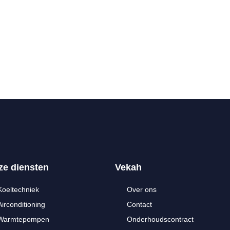
ze diensten
Vekah
Koeltechniek
Over ons
Airconditioning
Contact
Warmtepompen
Onderhoudscontract