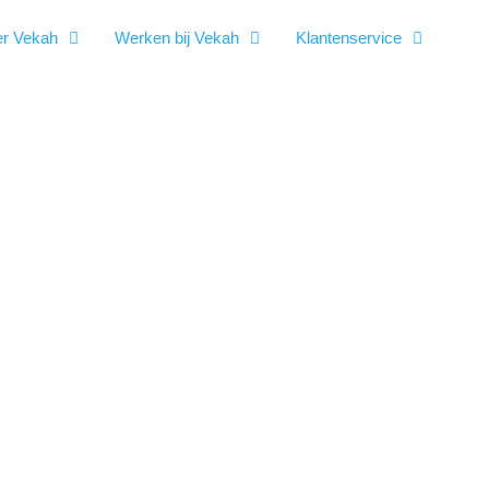
r Vekah
Werken bij Vekah
Klantenservice