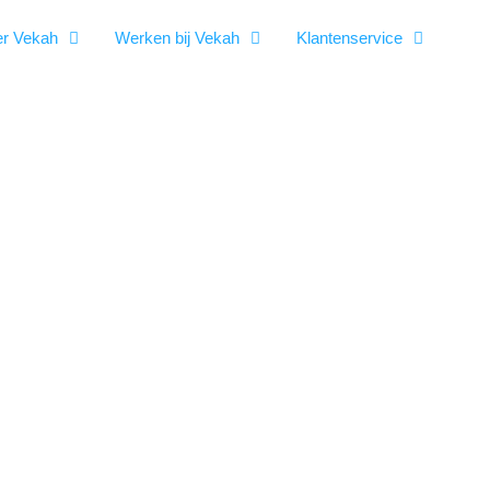
r Vekah
Werken bij Vekah
Klantenservice